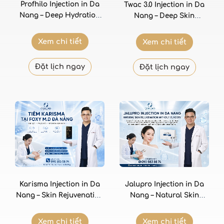
Profhilo Injection in Da
Twac 3.0 Injection in Da
Nang – Deep Hydration
Nang – Deep Skin
and Total Skin Bio-
Regeneration with
Remodelling
Dinucleotide Technology
Xem chi tiết
Xem chi tiết
Đặt lịch ngay
Đặt lịch ngay
Karisma Injection in Da
Jalupro Injection in Da
Nang – Skin Rejuvenation
Nang – Natural Skin
with Biological Collagen
Rejuvenation Without
Surgery
Xem chi tiết
Xem chi tiết